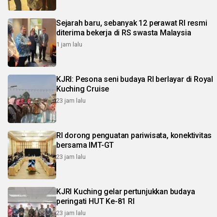
Sejarah baru, sebanyak 12 perawat RI resmi
diterima bekerja di RS swasta Malaysia
1 jam lalu
KJRI: Pesona seni budaya RI berlayar di Royal
Kuching Cruise
23 jam lalu
RI dorong penguatan pariwisata, konektivitas
bersama IMT-GT
23 jam lalu
KJRI Kuching gelar pertunjukkan budaya
peringati HUT Ke-81 RI
23 jam lalu