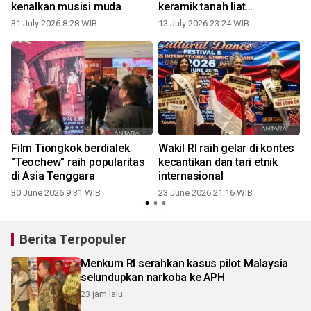
kenalkan musisi muda
keramik tanah liat
Singkawang
31 July 2026 8:28 WIB
13 July 2026 23:24 WIB
Film Tiongkok berdialek
Wakil RI raih gelar di kontes
"Teochew" raih popularitas
kecantikan dan tari etnik
a
di Asia Tenggara
internasional
30 June 2026 9:31 WIB
23 June 2026 21:16 WIB
Berita Terpopuler
Menkum RI serahkan kasus pilot Malaysia
selundupkan narkoba ke APH
23 jam lalu