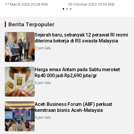
impunitas Israel
17 March 2026 20:28 WIB
05 October 2025 10:54 WIB
2
Berita Terpopuler
Sejarah baru, sebanyak 12 perawat RI resmi
diterima bekerja di RS swasta Malaysia
2 jam lalu
Harga emas Antam pada Sabtu meroket
Rp40.000 jadi Rp2,690 juta/gr
5 jam lalu
Aceh Business Forum (ABF) perkuat
kemitraan bisnis Aceh-Malaysia
5 jam lalu