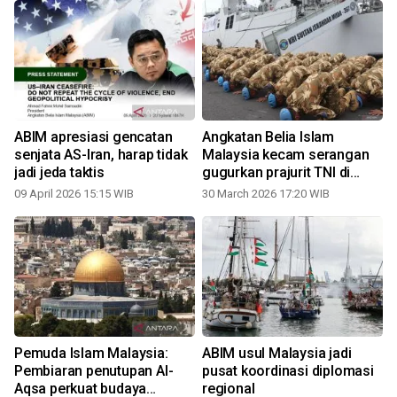
ABIM apresiasi gencatan
Angkatan Belia Islam
h
senjata AS-Iran, harap tidak
Malaysia kecam serangan
jadi jeda taktis
gugurkan prajurit TNI di
Lebanon
09 April 2026 15:15 WIB
30 March 2026 17:20 WIB
Pemuda Islam Malaysia:
ABIM usul Malaysia jadi
Pembiaran penutupan Al-
pusat koordinasi diplomasi
Aqsa perkuat budaya
regional