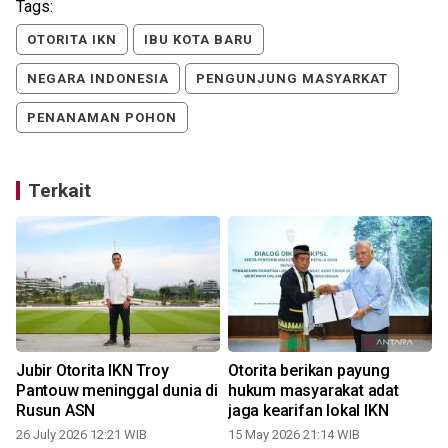
Tags:
OTORITA IKN
IBU KOTA BARU
NEGARA INDONESIA
PENGUNJUNG MASYARKAT
PENANAMAN POHON
Terkait
Jubir Otorita IKN Troy
Otorita berikan payung
Pantouw meninggal dunia di
hukum masyarakat adat
Rusun ASN
jaga kearifan lokal IKN
26 July 2026 12:21 WIB
15 May 2026 21:14 WIB