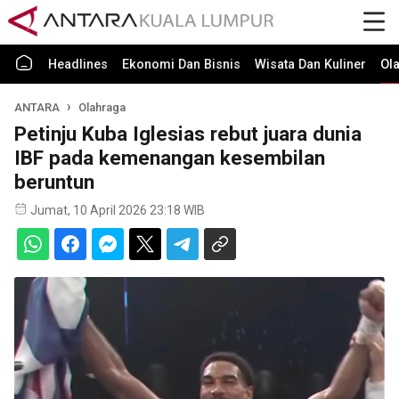
Headlines
Ekonomi Dan Bisnis
Wisata Dan Kuliner
Ol
ANTARA
Olahraga
Petinju Kuba Iglesias rebut juara dunia
IBF pada kemenangan kesembilan
beruntun
Jumat, 10 April 2026 23:18 WIB