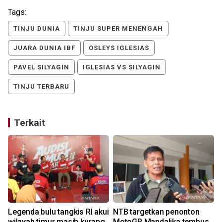
Tags:
TINJU DUNIA
TINJU SUPER MENENGAH
JUARA DUNIA IBF
OSLEYS IGLESIAS
PAVEL SILYAGIN
IGLESIAS VS SILYAGIN
TINJU TERBARU
Terkait
Legenda bulu tangkis RI akui
NTB targetkan penonton
wilayah timur masih kurang
MotoGP Mandalika tembus