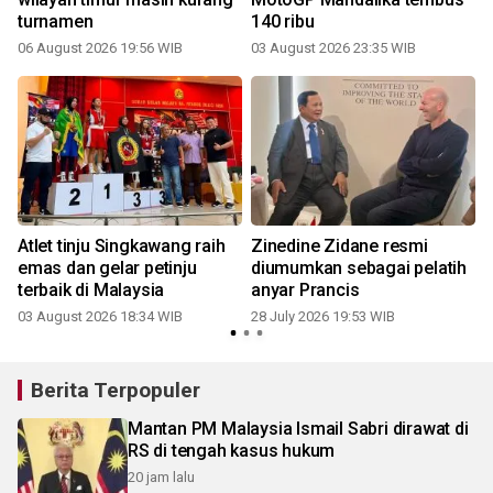
turnamen
140 ribu
2
06 August 2026 19:56 WIB
03 August 2026 23:35 WIB
t
Atlet tinju Singkawang raih
Zinedine Zidane resmi
emas dan gelar petinju
diumumkan sebagai pelatih
terbaik di Malaysia
anyar Prancis
03 August 2026 18:34 WIB
28 July 2026 19:53 WIB
2
Berita Terpopuler
Mantan PM Malaysia Ismail Sabri dirawat di
RS di tengah kasus hukum
20 jam lalu