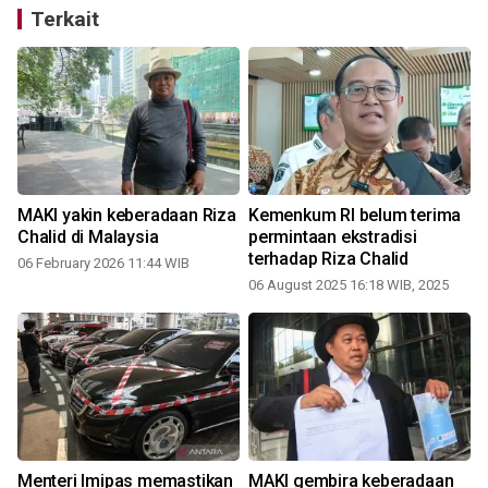
Terkait
MAKI yakin keberadaan Riza
Kemenkum RI belum terima
Chalid di Malaysia
permintaan ekstradisi
terhadap Riza Chalid
06 February 2026 11:44 WIB
06 August 2025 16:18 WIB, 2025
2
Menteri Imipas memastikan
MAKI gembira keberadaan