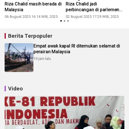
Riza Chalid masih berada di
Riza Chalid jadi
Malaysia
perbincangan di parlemen
Malaysia
06 August 2025 16:14 WIB, 2025
02 August 2025 17:29 WIB, 2025
0
Berita Terpopuler
Empat awak kapal RI ditemukan selamat di
perairan Malaysia
19 jam lalu
Video