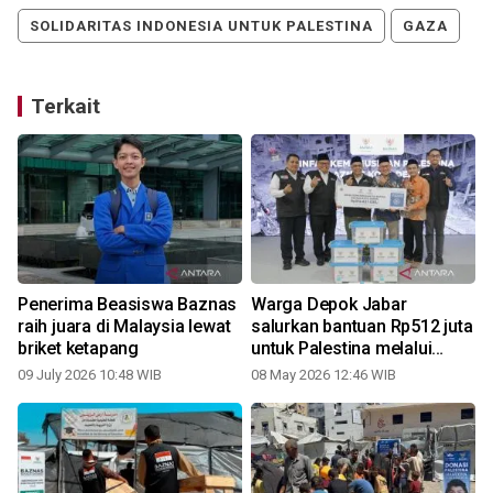
SOLIDARITAS INDONESIA UNTUK PALESTINA
GAZA
Terkait
Penerima Beasiswa Baznas
Warga Depok Jabar
raih juara di Malaysia lewat
salurkan bantuan Rp512 juta
briket ketapang
untuk Palestina melalui
Baznas
09 July 2026 10:48 WIB
08 May 2026 12:46 WIB
1