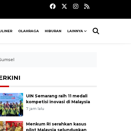
ULINER
OLAHRAGA
HIBURAN
LAINNYA
 Sumsel
ERKINI
UIN Semarang raih 11 medali
kompetisi inovasi di Malaysia
7 jam lalu
Menkum RI serahkan kasus
pilot Malaysia selundupkan