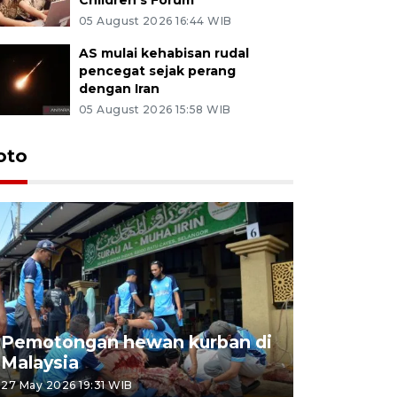
05 August 2026 16:44 WIB
AS mulai kehabisan rudal
pencegat sejak perang
dengan Iran
05 August 2026 15:58 WIB
oto
Pemotongan hewan kurban di
Konser Wa
Malaysia
Lumpur
27 May 2026 19:31 WIB
02 May 2026 1