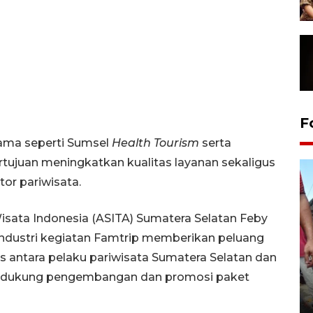
F
utama seperti Sumsel
Health Tourism
serta
tujuan meningkatkan kualitas layanan sekaligus
r pariwisata.
isata Indonesia (ASITA) Sumatera Selatan Feby
industri kegiatan Famtrip memberikan peluang
s antara pelaku pariwisata Sumatera Selatan dan
mendukung pengembangan dan promosi paket
Tarawih di Malaysia
19 February 2026 19:47 WIB