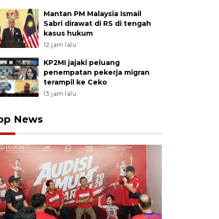
Mantan PM Malaysia Ismail
Sabri dirawat di RS di tengah
kasus hukum
12 jam lalu
KP2MI jajaki peluang
penempatan pekerja migran
terampil ke Ceko
13 jam lalu
op News