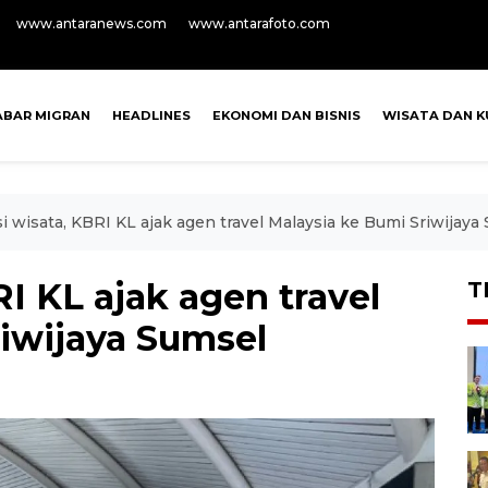
www.antaranews.com
www.antarafoto.com
ABAR MIGRAN
HEADLINES
EKONOMI DAN BISNIS
WISATA DAN K
 wisata, KBRI KL ajak agen travel Malaysia ke Bumi Sriwijaya
I KL ajak agen travel
T
riwijaya Sumsel