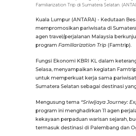
Familiarization Trip di Sumatera Selatan. (A
Kuala Lumpur (ANTARA) - Kedutaan Besa
mempromosikan pariwisata di Sumatera
agen travel/perjalanan Malaysia berkunjun
program
Familiarization Trip
(Famtrip).
Fungsi Ekonomi KBRI KL dalam keteran
Selasa, menyampaikan kegiatan Famtrip 
untuk memperkuat kerja sama pariwisa
Sumatera Selatan sebagai destinasi ya
Mengusung tema
“Sriwijaya Journey: E
program ini menghadirkan 11 agen perja
kekayaan perpaduan warisan sejarah, buda
termasuk destinasi di Palembang dan Oga