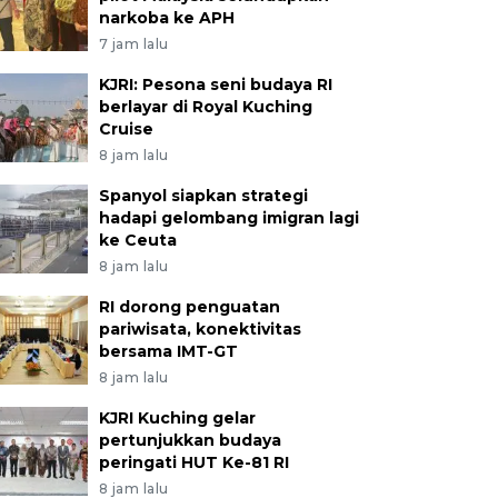
narkoba ke APH
7 jam lalu
KJRI: Pesona seni budaya RI
berlayar di Royal Kuching
Cruise
8 jam lalu
Spanyol siapkan strategi
hadapi gelombang imigran lagi
ke Ceuta
8 jam lalu
RI dorong penguatan
pariwisata, konektivitas
bersama IMT-GT
8 jam lalu
KJRI Kuching gelar
pertunjukkan budaya
peringati HUT Ke-81 RI
8 jam lalu