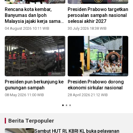
o
Rencana kota kembar,
Presiden Prabowo targetkan
Banyumas dan Ipoh
persoalan sampah nasional
Malaysia jajaki kerja sama
selesai akhir 2027
kelola sampah
04 August 2026 10:11 WIB
30 July 2026 18:38 WIB
2
Presiden pun berkunjung ke
Presiden Prabowo dorong
gunungan sampah
ekonomi sirkular nasional
08 May 2026 11:00 WIB
28 April 2026 21:12 WIB
2
Berita Terpopuler
Sambut HUT RI, KBRI KL buka pelayanan