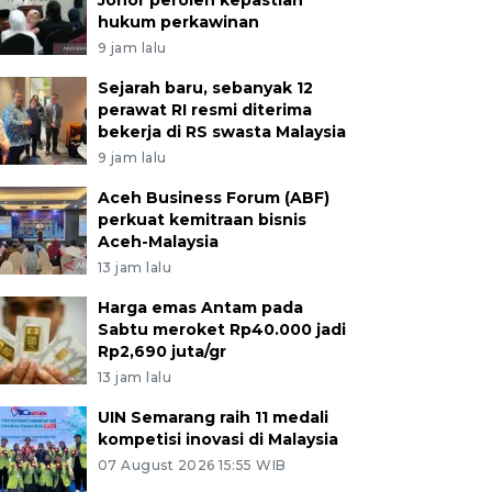
Johor peroleh kepastian
hukum perkawinan
9 jam lalu
Sejarah baru, sebanyak 12
perawat RI resmi diterima
bekerja di RS swasta Malaysia
9 jam lalu
Aceh Business Forum (ABF)
perkuat kemitraan bisnis
Aceh-Malaysia
13 jam lalu
Harga emas Antam pada
Sabtu meroket Rp40.000 jadi
Rp2,690 juta/gr
13 jam lalu
UIN Semarang raih 11 medali
kompetisi inovasi di Malaysia
07 August 2026 15:55 WIB