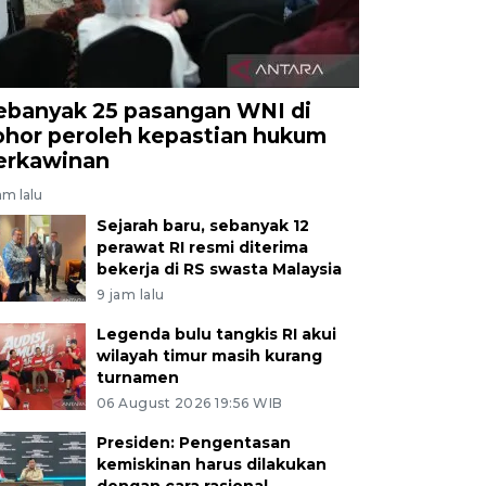
ebanyak 25 pasangan WNI di
ohor peroleh kepastian hukum
erkawinan
am lalu
Sejarah baru, sebanyak 12
perawat RI resmi diterima
bekerja di RS swasta Malaysia
9 jam lalu
Legenda bulu tangkis RI akui
wilayah timur masih kurang
turnamen
06 August 2026 19:56 WIB
Presiden: Pengentasan
kemiskinan harus dilakukan
dengan cara rasional