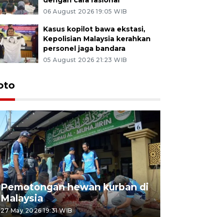
06 August 2026 19:05 WIB
Kasus kopilot bawa ekstasi,
Kepolisian Malaysia kerahkan
personel jaga bandara
05 August 2026 21:23 WIB
oto
Pemotongan hewan kurban di
Konser Wa
Malaysia
Lumpur
27 May 2026 19:31 WIB
02 May 2026 1