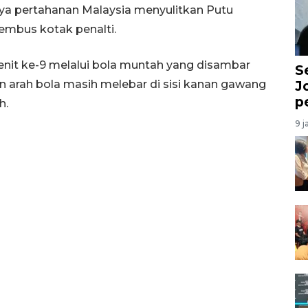
tnya pertahanan Malaysia menyulitkan Putu
mbus kotak penalti.
it ke-9 melalui bola muntah yang disambar
S
un arah bola masih melebar di sisi kanan gawang
J
p
h.
9 j