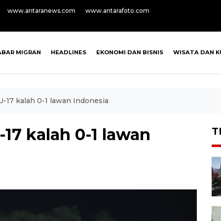
www.antaranews.com
www.antarafoto.com
ABAR MIGRAN
HEADLINES
EKONOMI DAN BISNIS
WISATA DAN K
-17 kalah 0-1 lawan Indonesia
17 kalah 0-1 lawan
T