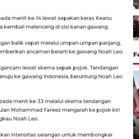
ada menit ke-14 lewat sepakan keras Keanu
bola kembali melenceng di sisi kanan gawang.
angan balik cepat melalui umpan-umpan panjang,
mberikan ancaman berarti ke gawang Noah Leo.
F
engancam lewat skema sepak pojok. Tendangan
enuju ke gawang Indonesia, beruntung Noah Leo
pada menit ke-33 melalui skema tendangan
dulan Mohammad Fareez mengarah ke pojok kiri
gkau Noah Leo.
Tarawih di Malaysia
atkan intensitas serangan untuk membongkar
19 February 2026 19:47 WIB