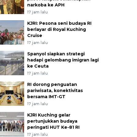
narkoba ke APH
17 jam lalu
KJRI: Pesona seni budaya RI
berlayar di Royal Kuching
Cruise
17 jam lalu
Spanyol siapkan strategi
hadapi gelombang imigran lagi
ke Ceuta
17 jam lalu
RI dorong penguatan
pariwisata, konektivitas
bersama IMT-GT
17 jam lalu
KJRI Kuching gelar
pertunjukkan budaya
peringati HUT Ke-81 RI
17 jam lalu