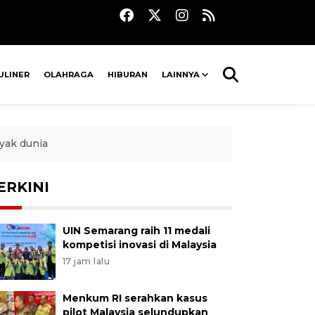
ULINER
OLAHRAGA
HIBURAN
LAINNYA
yak dunia
ERKINI
UIN Semarang raih 11 medali
kompetisi inovasi di Malaysia
17 jam lalu
Menkum RI serahkan kasus
pilot Malaysia selundupkan