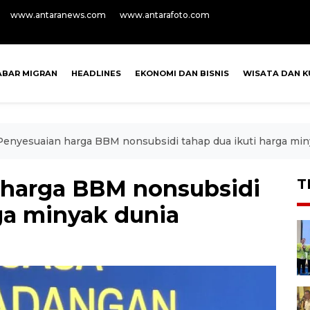
www.antaranews.com
www.antarafoto.com
ABAR MIGRAN
HEADLINES
EKONOMI DAN BISNIS
WISATA DAN K
 Penyesuaian harga BBM nonsubsidi tahap dua ikuti harga min
n harga BBM nonsubsidi
T
ga minyak dunia