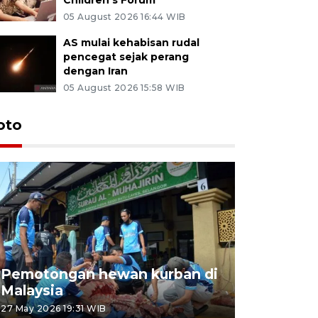
05 August 2026 16:44 WIB
AS mulai kehabisan rudal
pencegat sejak perang
dengan Iran
05 August 2026 15:58 WIB
oto
Pemotongan hewan kurban di
Konser Wa
Malaysia
Lumpur
27 May 2026 19:31 WIB
02 May 2026 1