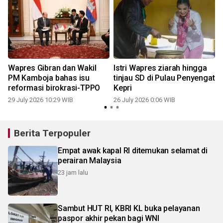
Wapres Gibran dan Wakil
Istri Wapres ziarah hingga
PM Kamboja bahas isu
tinjau SD di Pulau Penyengat
reformasi birokrasi-TPPO
Kepri
29 July 2026 10:29 WIB
26 July 2026 0:06 WIB
1
Berita Terpopuler
Empat awak kapal RI ditemukan selamat di
perairan Malaysia
23 jam lalu
Sambut HUT RI, KBRI KL buka pelayanan
paspor akhir pekan bagi WNI