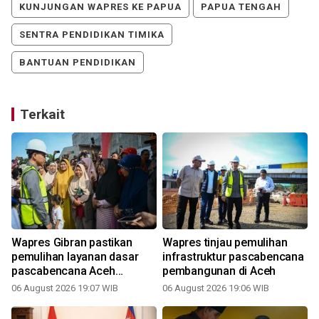
KUNJUNGAN WAPRES KE PAPUA
PAPUA TENGAH
SENTRA PENDIDIKAN TIMIKA
BANTUAN PENDIDIKAN
Terkait
n
Wapres Gibran pastikan
Wapres tinjau pemulihan
pemulihan layanan dasar
infrastruktur pascabencana
pascabencana Aceh
pembangunan di Aceh
dipercepat
06 August 2026 19:07 WIB
06 August 2026 19:06 WIB
2