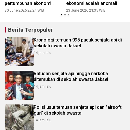
pertumbuhan ekonomi
ekonomi adalah anomali
Eropa
30 June 2026 22:24 WIB
23 June 2026 21:35 WIB
Berita Terpopuler
Kronologi temuan 995 pucuk senjata api di
sekolah swasta Jaksel
14 jam lalu
Ratusan senjata api hingga narkoba
ditemukan di sekolah swasta Jaksel
14 jam lalu
Polisi usut temuan senjata api dan "airsoft
gun" di sekolah swasta
14 jam lalu