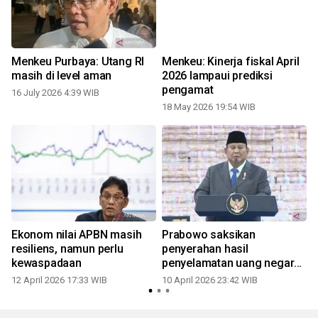
Menkeu Purbaya: Utang RI
Menkeu: Kinerja fiskal April
masih di level aman
2026 lampaui prediksi
pengamat
16 July 2026 4:39 WIB
18 May 2026 19:54 WIB
0
Ekonom nilai APBN masih
Prabowo saksikan
resiliens, namun perlu
penyerahan hasil
kewaspadaan
penyelamatan uang negara
Rp11,4 T
12 April 2026 17:33 WIB
10 April 2026 23:42 WIB
1