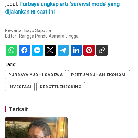
judul:
Purbaya ungkap arti ‘survival mode’ yang
dijalankan RI saat ini
Pewarta : Bayu Saputra
Editor :
Rangga Pandu Asmara Jingga
Tags:
PURBAYA YUDHI SADEWA
PERTUMBUHAN EKONOMI
INVESTASI
DEBOTTLENECKING
Terkait