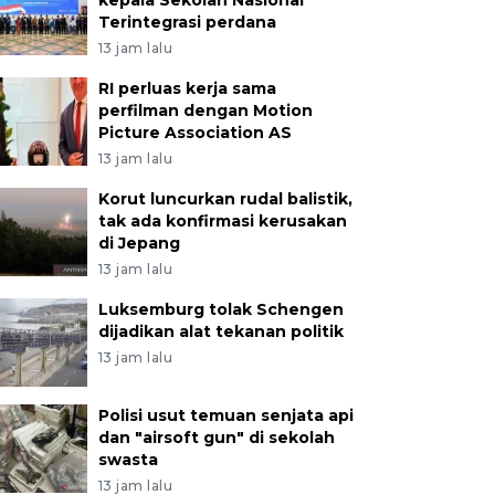
kepala Sekolah Nasional
Terintegrasi perdana
13 jam lalu
RI perluas kerja sama
perfilman dengan Motion
Picture Association AS
13 jam lalu
Korut luncurkan rudal balistik,
tak ada konfirmasi kerusakan
di Jepang
13 jam lalu
Luksemburg tolak Schengen
dijadikan alat tekanan politik
13 jam lalu
Polisi usut temuan senjata api
dan "airsoft gun" di sekolah
swasta
13 jam lalu