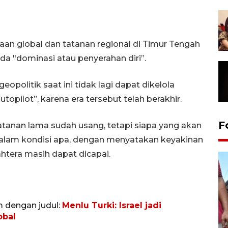
an global dan tatanan regional di Timur Tengah
a "dominasi atau penyerahan diri”.
olitik saat ini tidak lagi dapat dikelola
opilot”, karena era tersebut telah berakhir.
F
tatanan lama sudah usang, tetapi siapa yang akan
lam kondisi apa, dengan menyatakan keyakinan
tera masih dapat dicapai.
m dengan judul:
Menlu Turki: Israel jadi
obal