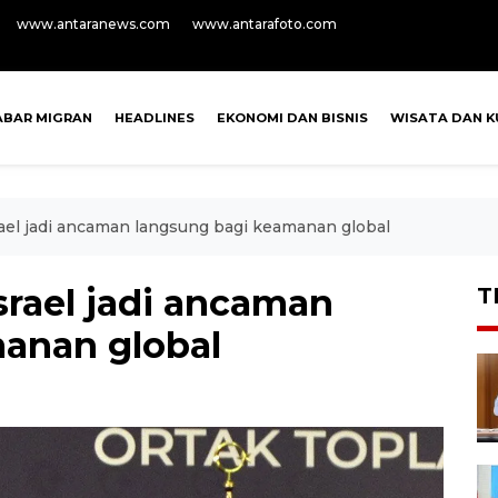
www.antaranews.com
www.antarafoto.com
ABAR MIGRAN
HEADLINES
EKONOMI DAN BISNIS
WISATA DAN K
rael jadi ancaman langsung bagi keamanan global
srael jadi ancaman
T
anan global