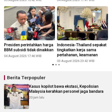
Presiden perintahkan harga
Indonesia-Thailand sepakat
i
BBM subsidi tidak dinaikkan
tingkatkan kerja sama
pertahanan, keamanan
04 August 2026 17:46 WIB
03 August 2026 23:42 WIB
Berita Terpopuler
Kasus kopilot bawa ekstasi, Kepolisian
Malaysia kerahkan personel jaga bandara
20 jam lalu