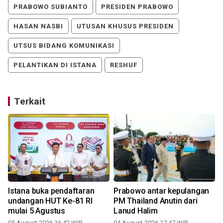
PRABOWO SUBIANTO
PRESIDEN PRABOWO
HASAN NASBI
UTUSAN KHUSUS PRESIDEN
UTSUS BIDANG KOMUNIKASI
PELANTIKAN DI ISTANA
RESHUF
Terkait
Istana buka pendaftaran
Prabowo antar kepulangan
undangan HUT Ke-81 RI
PM Thailand Anutin dari
mulai 5 Agustus
Lanud Halim
05 August 2026 16:42 WIB
04 August 2026 17:47 WIB