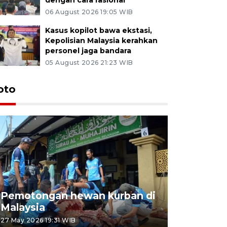
06 August 2026 19:05 WIB
Kasus kopilot bawa ekstasi,
Kepolisian Malaysia kerahkan
personel jaga bandara
05 August 2026 21:23 WIB
oto
Pemotongan hewan kurban di
Konser Wa
Malaysia
Lumpur
27 May 2026 19:31 WIB
02 May 2026 1