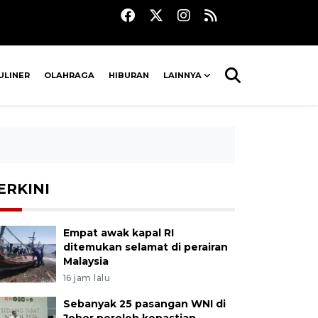
ULINER
OLAHRAGA
HIBURAN
LAINNYA
ERKINI
Empat awak kapal RI
ditemukan selamat di perairan
Malaysia
16 jam lalu
Sebanyak 25 pasangan WNI di