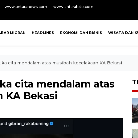
www.antaranews.com
www.antarafoto.com
ABAR MIGRAN
HEADLINES
EKONOMI DAN BISNIS
WISATA DAN K
ka cita mendalam atas musibah kecelakaan KA Bekasi
ka cita mendalam atas
T
n KA Bekasi