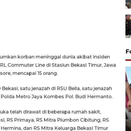
F
mkan korban meninggal dunia akibat insiden
L Commuter Line di Stasiun Bekasi Timur, Jawa
 sore, mencapai 15 orang.
D Bekasi, satu jenazah di RSU Bella, satu jenazah
s Polda Metro Jaya Kombes Pol. Budi Hermanto.
luka telah dirawat di beberapa rumah sakit,
Tarawih di Malaysia
asi, RS Primaya, RS Mitra Plumbon Cibitung, RS
19 February 2026 19:47 WIB
S Hermina, dan RS Mitra Keluarga Bekasi Timur