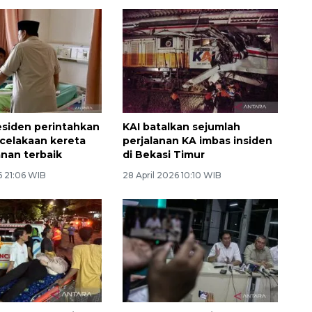
residen perintahkan
KAI batalkan sejumlah
celakaan kereta
perjalanan KA imbas insiden
anan terbaik
di Bekasi Timur
6 21:06 WIB
28 April 2026 10:10 WIB