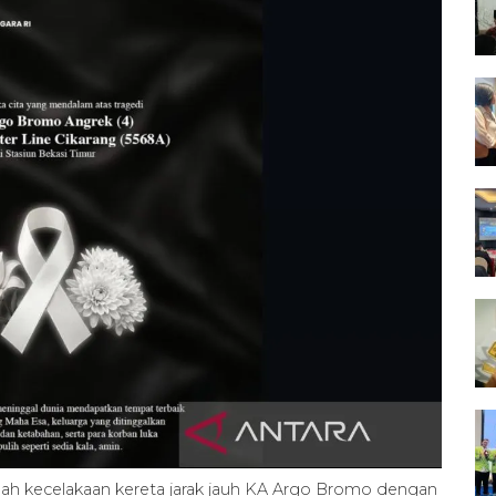
bah kecelakaan kereta jarak jauh KA Argo Bromo dengan