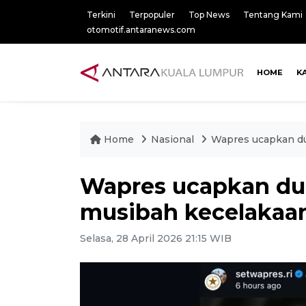
Terkini
Terpopuler
Top News
Tentang Kami
otomotif.antaranews.com
HOME
K
Home
Nasional
Wapres ucapkan du
Wapres ucapkan du
musibah kecelakaa
Selasa, 28 April 2026 21:15 WIB