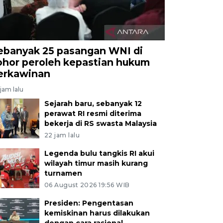
ebanyak 25 pasangan WNI di
ohor peroleh kepastian hukum
erkawinan
jam lalu
Sejarah baru, sebanyak 12
perawat RI resmi diterima
bekerja di RS swasta Malaysia
22 jam lalu
Legenda bulu tangkis RI akui
wilayah timur masih kurang
turnamen
06 August 2026 19:56 WIB
Presiden: Pengentasan
kemiskinan harus dilakukan
dengan cara rasional