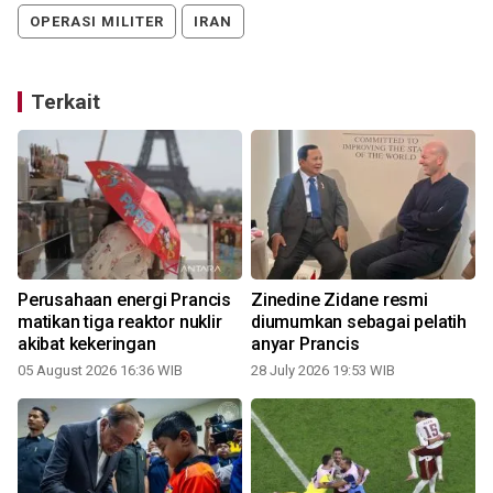
OPERASI MILITER
IRAN
Terkait
Perusahaan energi Prancis
Zinedine Zidane resmi
matikan tiga reaktor nuklir
diumumkan sebagai pelatih
akibat kekeringan
anyar Prancis
05 August 2026 16:36 WIB
28 July 2026 19:53 WIB
1