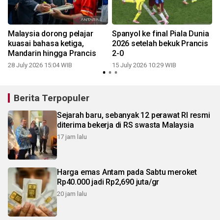
Malaysia dorong pelajar
Spanyol ke final Piala Dunia
kuasai bahasa ketiga,
2026 setelah bekuk Prancis
Mandarin hingga Prancis
2-0
28 July 2026 15:04 WIB
15 July 2026 10:29 WIB
1
Berita Terpopuler
Sejarah baru, sebanyak 12 perawat RI resmi
diterima bekerja di RS swasta Malaysia
17 jam lalu
Harga emas Antam pada Sabtu meroket
Rp40.000 jadi Rp2,690 juta/gr
20 jam lalu