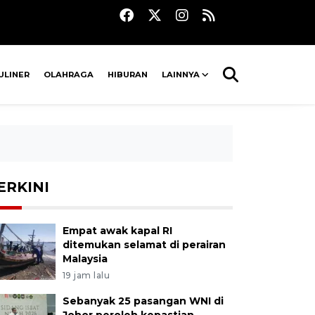
ULINER
OLAHRAGA
HIBURAN
LAINNYA
ERKINI
Empat awak kapal RI
ditemukan selamat di perairan
Malaysia
19 jam lalu
Sebanyak 25 pasangan WNI di