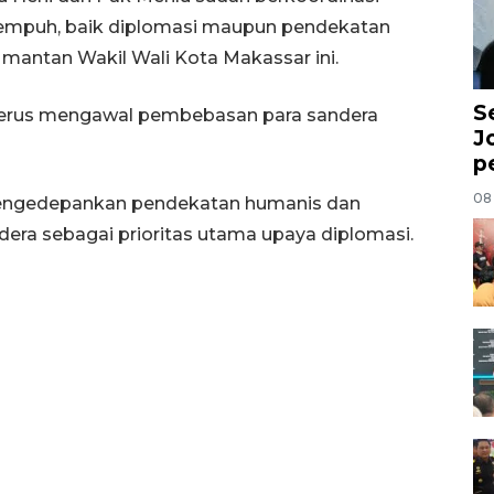
 tempuh, baik diplomasi maupun pendekatan
a mantan Wakil Wali Kota Makassar ini.
S
h terus mengawal pembebasan para sandera
J
p
08
engedepankan pendekatan humanis dan
era sebagai prioritas utama upaya diplomasi.