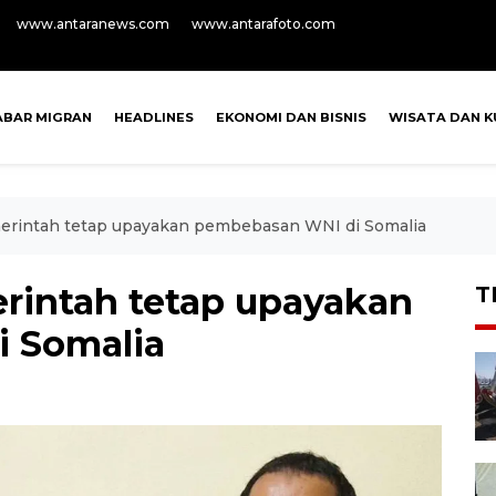
www.antaranews.com
www.antarafoto.com
ABAR MIGRAN
HEADLINES
EKONOMI DAN BISNIS
WISATA DAN K
erintah tetap upayakan pembebasan WNI di Somalia
rintah tetap upayakan
T
 Somalia