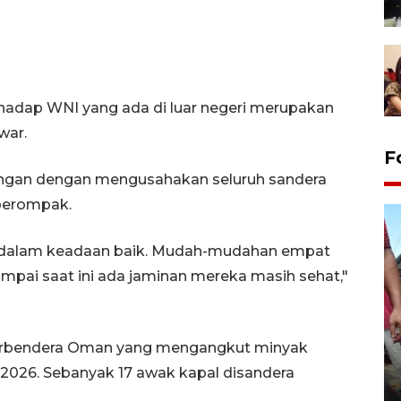
hadap WNI yang ada di luar negeri merupakan
war.
F
gan dengan mengusahakan seluruh sandera
perompak.
kan dalam keadaan baik. Mudah-mudahan empat
Sampai saat ini ada jaminan mereka masih sehat,"
berbendera Oman yang mengangkut minyak
Tarawih di Malaysia
 2026. Sebanyak 17 awak kapal disandera
19 February 2026 19:47 WIB