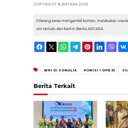
COPYRIGHT ©
ANTARA
2026
Dilarang keras mengambil konten, melakukan crawlin
izin tertulis dari Kantor Berita ANTARA.
WNI DI SOMALIA
KOMISI 1 DPR RI
SY
Berita Terkait