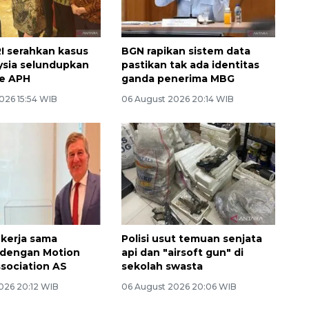
 serahkan kasus
BGN rapikan sistem data
aysia selundupkan
pastikan tak ada identitas
ke APH
ganda penerima MBG
026 15:54 WIB
06 August 2026 20:14 WIB
 kerja sama
Polisi usut temuan senjata
 dengan Motion
api dan "airsoft gun" di
ssociation AS
sekolah swasta
026 20:12 WIB
06 August 2026 20:06 WIB