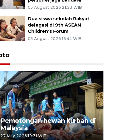
05 August 2026 21:23 WIB
Dua siswa sekolah Rakyat
delegasi di 9th ASEAN
Children's Forum
05 August 2026 16:44 WIB
oto
Pemotongan hewan kurban di
Konser Wa
Malaysia
Lumpur
27 May 2026 19:31 WIB
02 May 2026 1