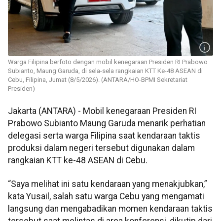
Warga Filipina berfoto dengan mobil kenegaraan Presiden RI Prabowo
Subianto, Maung Garuda, di sela-sela rangkaian KTT Ke-48 ASEAN di
Cebu, Filipina, Jumat (8/5/2026). (ANTARA/HO-BPMI Sekretariat
Presiden)
Jakarta (ANTARA) - Mobil kenegaraan Presiden RI
Prabowo Subianto Maung Garuda menarik perhatian
delegasi serta warga Filipina saat kendaraan taktis
produksi dalam negeri tersebut digunakan dalam
rangkaian KTT ke-48 ASEAN di Cebu.
“Saya melihat ini satu kendaraan yang menakjubkan,”
kata Yusail, salah satu warga Cebu yang mengamati
langsung dan mengabadikan momen kendaraan taktis
tersebut saat melintas di area konferensi, dikutip dari