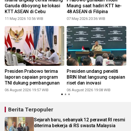
Garuda diboyong ke lokasi
Maung saat hadiri KTT ke-
KTT ASEAN di Cebu
48 ASEAN di Filipina
11 May 2026 10:56 WIB
07 May 2026 20:36 WIB
Presiden Prabowo terima
Presiden undang peneliti
n
laporan capaian program
BRIN lihat langsung capaian
TNI dukung pembangunan
riset dan inovasi
06 August 2026 19:57 WIB
06 August 2026 19:08 WIB
Berita Terpopuler
Sejarah baru, sebanyak 12 perawat RI resmi
diterima bekerja di RS swasta Malaysia