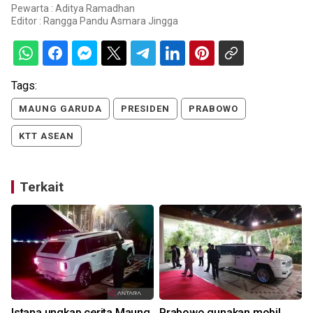
Pewarta : Aditya Ramadhan
Editor :
Rangga Pandu Asmara Jingga
Tags:
MAUNG GARUDA
PRESIDEN
PRABOWO
KTT ASEAN
Terkait
Istana ungkap cerita Maung
Prabowo gunakan mobil