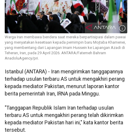
Warga Iran membawa bendera saat mereka berpartisipasi dalam pawai
yang menyatakan kesetiaan kepada pemimpin baru Mojtaba Khamenei,
yang membentang dari Lapangan Imam Hussein ke Lapangan Azadi di
Teheran, Iran, pada 29 April 2026. ANTARA/Fatemeh Bahram
AnadoluAgency/pri.
Istanbul (ANTARA) - Iran mengirimkan tanggapannya
terhadap usulan terbaru AS untuk mengakhiri perang
kepada mediator Pakistan, menurut laporan kantor
berita pemerintah Iran, IRNA pada Minggu.
"Tanggapan Republik Islam Iran terhadap usulan
terbaru AS untuk mengakhiri perang telah dikirimkan
kepada mediator Pakistan hari ini," kata kantor berita
tersebut.