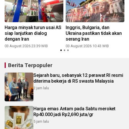
Harga minyak turun usai AS
Inggris, Bulgaria, dan
siap lanjutkan dialog
Ukraina pastikan tidak akan
dengan Iran
serang Iran
3
03 August 2026 23:39 WIB
03 August 2026 10:43 WIB
Berita Terpopuler
Sejarah baru, sebanyak 12 perawat RI resmi
diterima bekerja di RS swasta Malaysia
2 jam lalu
Harga emas Antam pada Sabtu meroket
Rp40.000 jadi Rp2,690 juta/gr
5 jam lalu