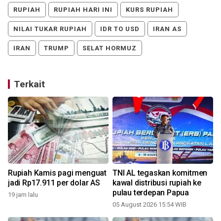
RUPIAH
RUPIAH HARI INI
KURS RUPIAH
NILAI TUKAR RUPIAH
IDR TO USD
IRAN AS
IRAN
TRUMP
SELAT HORMUZ
Terkait
h
Rupiah Kamis pagi menguat
TNI AL tegaskan komitmen
jadi Rp17.911 per dolar AS
kawal distribusi rupiah ke
pulau terdepan Papua
19 jam lalu
05 August 2026 15:54 WIB