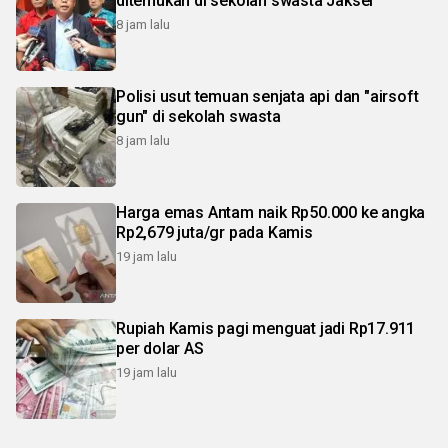
ditemukan di sekolah swasta Jaksel
8 jam lalu
Polisi usut temuan senjata api dan "airsoft
gun" di sekolah swasta
8 jam lalu
Harga emas Antam naik Rp50.000 ke angka
Rp2,679 juta/gr pada Kamis
19 jam lalu
Rupiah Kamis pagi menguat jadi Rp17.911
per dolar AS
19 jam lalu