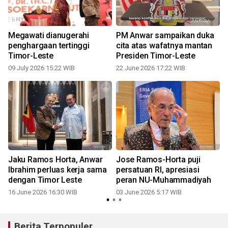
n
Megawati dianugerahi
PM Anwar sampaikan duka
penghargaan tertinggi
cita atas wafatnya mantan
Timor-Leste
Presiden Timor-Leste
1
09 July 2026 15:22 WIB
22 June 2026 17:22 WIB
Jaku Ramos Horta, Anwar
Jose Ramos-Horta puji
Ibrahim perluas kerja sama
persatuan RI, apresiasi
N
dengan Timor Leste
peran NU-Muhammadiyah
16 June 2026 16:30 WIB
03 June 2026 5:17 WIB
Berita Terpopuler