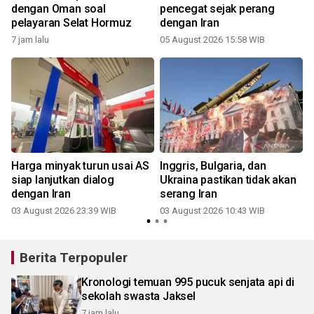
dengan Oman soal
pencegat sejak perang
pelayaran Selat Hormuz
dengan Iran
7 jam lalu
05 August 2026 15:58 WIB
Harga minyak turun usai AS
Inggris, Bulgaria, dan
siap lanjutkan dialog
Ukraina pastikan tidak akan
dengan Iran
serang Iran
3
03 August 2026 23:39 WIB
03 August 2026 10:43 WIB
Berita Terpopuler
Kronologi temuan 995 pucuk senjata api di
sekolah swasta Jaksel
7 jam lalu