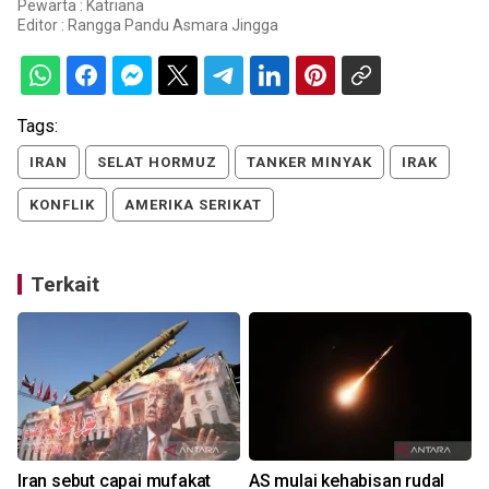
Pewarta : Katriana
Editor :
Rangga Pandu Asmara Jingga
Tags:
IRAN
SELAT HORMUZ
TANKER MINYAK
IRAK
KONFLIK
AMERIKA SERIKAT
Terkait
Iran sebut capai mufakat
AS mulai kehabisan rudal