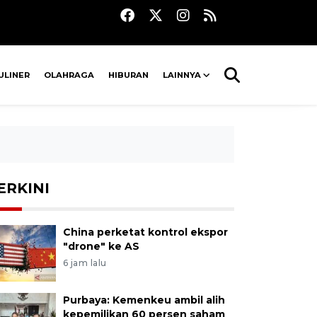
ULINER
OLAHRAGA
HIBURAN
LAINNYA
ERKINI
China perketat kontrol ekspor
"drone" ke AS
6 jam lalu
Purbaya: Kemenkeu ambil alih
kepemilikan 60 persen saham