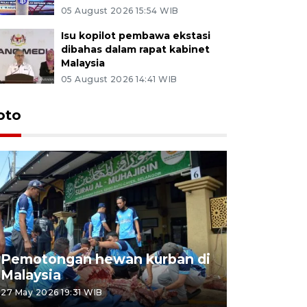
05 August 2026 15:54 WIB
Isu kopilot pembawa ekstasi
dibahas dalam rapat kabinet
Malaysia
05 August 2026 14:41 WIB
oto
Pemotongan hewan kurban di
Konser Wa
Malaysia
Lumpur
27 May 2026 19:31 WIB
02 May 2026 1