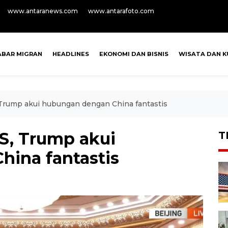
www.antaranews.com
www.antarafoto.com
ABAR MIGRAN
HEADLINES
EKONOMI DAN BISNIS
WISATA DAN K
S, Trump akui hubungan dengan China fantastis
AS, Trump akui
T
ina fantastis