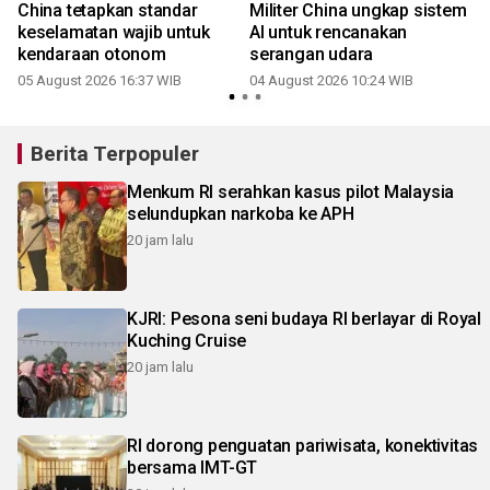
China tetapkan standar
Militer China ungkap sistem
keselamatan wajib untuk
AI untuk rencanakan
kendaraan otonom
serangan udara
05 August 2026 16:37 WIB
04 August 2026 10:24 WIB
2
Berita Terpopuler
Menkum RI serahkan kasus pilot Malaysia
selundupkan narkoba ke APH
20 jam lalu
KJRI: Pesona seni budaya RI berlayar di Royal
Kuching Cruise
20 jam lalu
RI dorong penguatan pariwisata, konektivitas
bersama IMT-GT