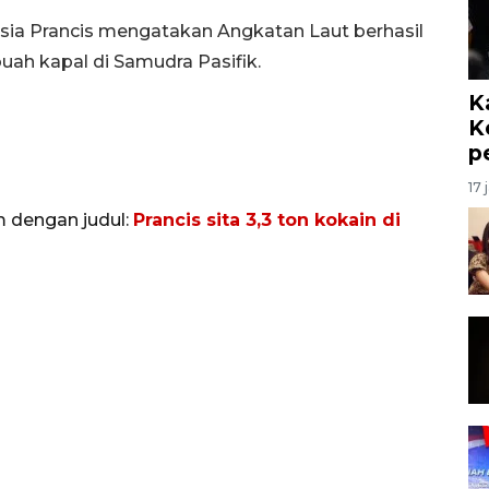
esia Prancis mengatakan Angkatan Laut berhasil
buah kapal di Samudra Pasifik.
K
K
p
17 
m dengan judul:
Prancis sita 3,3 ton kokain di