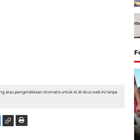
F
g atau pengindeksan otomatis untuk AI di situs web ini tanpa
Tarawih di Malaysia
19 February 2026 19:47 WIB