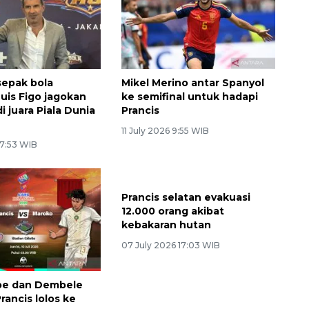
epak bola
Mikel Merino antar Spanyol
Luis Figo jagokan
ke semifinal untuk hadapi
di juara Piala Dunia
Prancis
11 July 2026 9:55 WIB
 7:53 WIB
Prancis selatan evakuasi
12.000 orang akibat
kebakaran hutan
07 July 2026 17:03 WIB
pe dan Dembele
rancis lolos ke