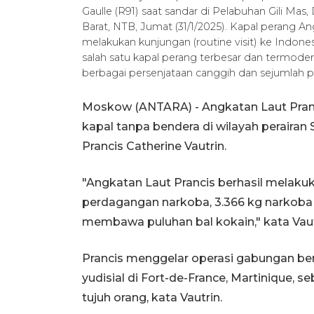
Gaulle (R91) saat sandar di Pelabuhan Gili 
Barat, NTB, Jumat (31/1/2025). Kapal perang An
melakukan kunjungan (routine visit) ke Indon
salah satu kapal perang terbesar dan termode
berbagai persenjataan canggih dan sejumlah
Moskow (ANTARA) - Angkatan Laut Prancis
kapal tanpa bendera di wilayah perairan
Prancis Catherine Vautrin.
"Angkatan Laut Prancis berhasil melakuk
perdagangan narkoba, 3.366 kg narkoba d
membawa puluhan bal kokain," kata Vautri
Prancis menggelar operasi gabungan ber
yudisial di Fort-de-France, Martinique, 
tujuh orang, kata Vautrin.