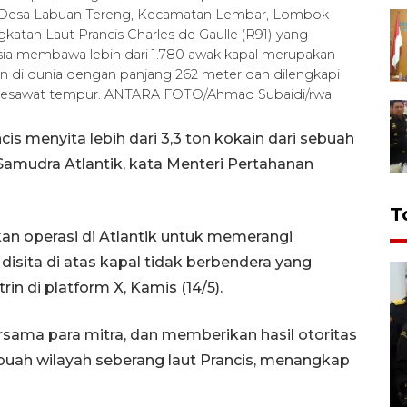
Mas, Desa Labuan Tereng, Kecamatan Lembar, Lombok
gkatan Laut Prancis Charles de Gaulle (R91) yang
esia membawa lebih dari 1.780 awak kapal merupakan
rn di dunia dengan panjang 262 meter dan dilengkapi
 pesawat tempur. ANTARA FOTO/Ahmad Subaidi/rwa.
 menyita lebih dari 3,3 ton kokain dari sebuah
 Samudra Atlantik, kata Menteri Pertahanan
T
an operasi di Atlantik untuk memerangi
isita di atas kapal tidak berbendera yang
n di platform X, Kamis (14/5).
sama para mitra, dan memberikan hasil otoritas
sebuah wilayah seberang laut Prancis, menangkap