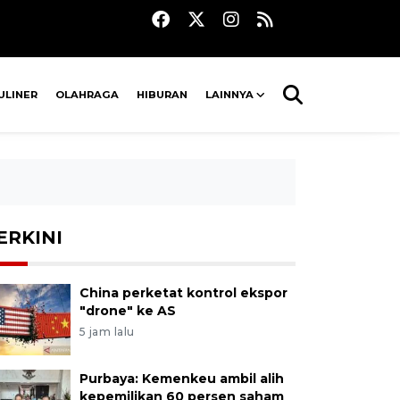
ULINER
OLAHRAGA
HIBURAN
LAINNYA
ERKINI
China perketat kontrol ekspor
"drone" ke AS
5 jam lalu
Purbaya: Kemenkeu ambil alih
kepemilikan 60 persen saham