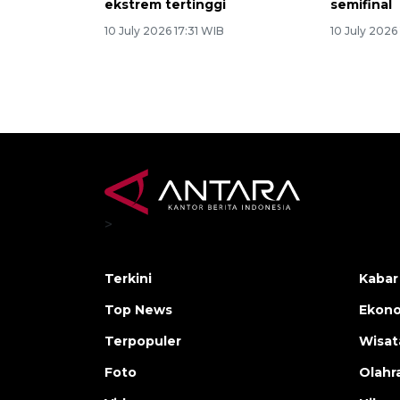
ekstrem tertinggi
semifinal
10 July 2026 17:31 WIB
10 July 2026
>
Terkini
Kabar
Top News
Ekono
Terpopuler
Wisat
Foto
Olahr