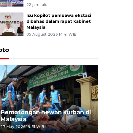
22 jam lalu
Isu kopilot pembawa ekstasi
dibahas dalam rapat kabinet
Malaysia
05 August 2026 14:41 WIB
oto
Pemotongan hewan kurban di
Konser Wa
Malaysia
Lumpur
27 May 2026 19:31 WIB
02 May 2026 1