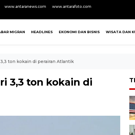
www.antaranews.com
www.antarafoto.com
ABAR MIGRAN
HEADLINES
EKONOMI DAN BISNIS
WISATA DAN K
 3,3 ton kokain di perairan Atlantik
ri 3,3 ton kokain di
T