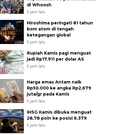
di Whoosh
5 jam lalu
Hiroshima peringati 81 tahun
bom atom di tengah
ketegangan global
5 jam lalu
Rupiah Kamis pagi menguat
jadi Rp17.911 per dolar AS
5 jam lalu
Harga emas Antam naik
Rp50.000 ke angka Rp2,679
juta/gr pada Kamis
5 jam lalu
IHSG Kamis dibuka menguat
28,78 poin ke posisi 6.379
5 jam lalu