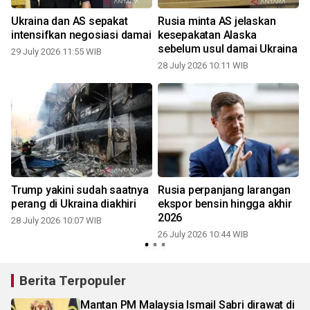
Ukraina dan AS sepakat
Rusia minta AS jelaskan
intensifkan negosiasi damai
kesepakatan Alaska
sebelum usul damai Ukraina
29 July 2026 11:55 WIB
28 July 2026 10:11 WIB
2
Trump yakini sudah saatnya
Rusia perpanjang larangan
perang di Ukraina diakhiri
ekspor bensin hingga akhir
2026
28 July 2026 10:07 WIB
26 July 2026 10:44 WIB
1
Berita Terpopuler
Mantan PM Malaysia Ismail Sabri dirawat di