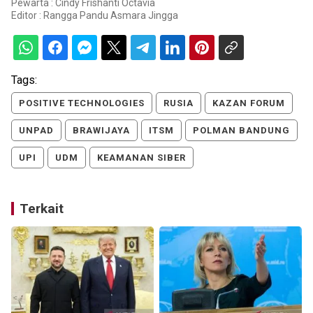
Pewarta : Cindy Frishanti Octavia
Editor :
Rangga Pandu Asmara Jingga
Tags:
POSITIVE TECHNOLOGIES
RUSIA
KAZAN FORUM
UNPAD
BRAWIJAYA
ITSM
POLMAN BANDUNG
UPI
UDM
KEAMANAN SIBER
Terkait