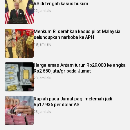
RS di tengah kasus hukum
22 jam lalu
Menkum RI serahkan kasus pilot Malaysia
selundupkan narkoba ke APH
18 jam lalu
Harga emas Antam turun Rp29.000 ke angka
Rp2,650 juta/gr pada Jumat
23 jam lalu
Rupiah pada Jumat pagi melemah jadi
Rp17.935 per dolar AS
23 jam lalu