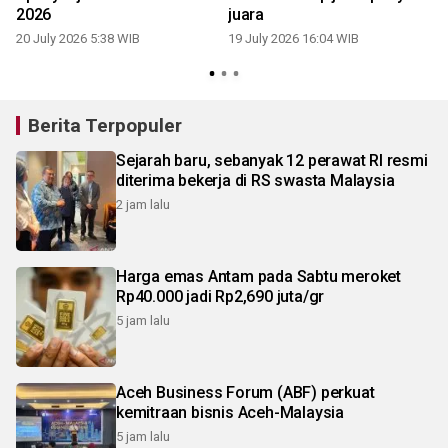
2026
juara
20 July 2026 5:38 WIB
19 July 2026 16:04 WIB
1
Berita Terpopuler
Sejarah baru, sebanyak 12 perawat RI resmi
diterima bekerja di RS swasta Malaysia
2 jam lalu
Harga emas Antam pada Sabtu meroket
Rp40.000 jadi Rp2,690 juta/gr
5 jam lalu
Aceh Business Forum (ABF) perkuat
kemitraan bisnis Aceh-Malaysia
5 jam lalu