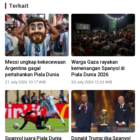
Terkait
Messi ungkap kekecewaan
Warga Gaza rayakan
Argentina gagal
kemenangan Spanyol di
pertahankan Piala Dunia
Piala Dunia 2026
21 July 2026 10:17 WIB
20 July 2026 12:23 WIB
1
Spanyol juara Piala Dunia
Donald Trump jika Spanyol