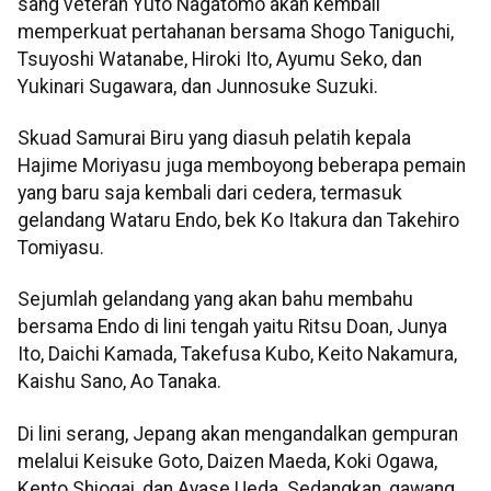
sang veteran Yuto Nagatomo akan kembali
memperkuat pertahanan bersama Shogo Taniguchi,
Tsuyoshi Watanabe, Hiroki Ito, Ayumu Seko, dan
Yukinari Sugawara, dan Junnosuke Suzuki.
Skuad Samurai Biru yang diasuh pelatih kepala
Hajime Moriyasu juga memboyong beberapa pemain
yang baru saja kembali dari cedera, termasuk
gelandang Wataru Endo, bek Ko Itakura dan Takehiro
Tomiyasu.
Sejumlah gelandang yang akan bahu membahu
bersama Endo di lini tengah yaitu Ritsu Doan, Junya
Ito, Daichi Kamada, Takefusa Kubo, Keito Nakamura,
Kaishu Sano, Ao Tanaka.
Di lini serang, Jepang akan mengandalkan gempuran
melalui Keisuke Goto, Daizen Maeda, Koki Ogawa,
Kento Shiogai, dan Ayase Ueda. Sedangkan, gawang