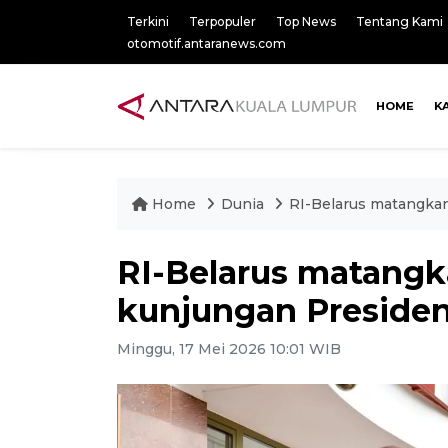
Terkini
Terpopuler
Top News
Tentang Kami
otomotif.antaranews.com
HOME
K
Home
Dunia
RI-Belarus matangka
RI-Belarus matangk
kunjungan Preside
Minggu, 17 Mei 2026 10:01 WIB