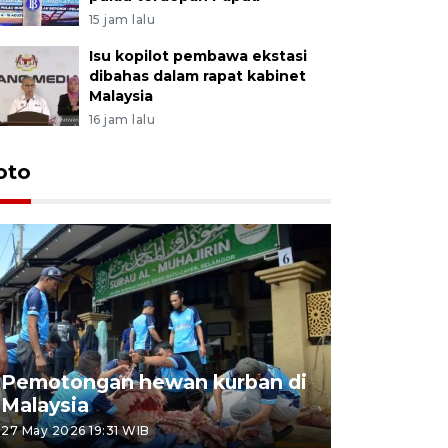
15 jam lalu
Isu kopilot pembawa ekstasi
dibahas dalam rapat kabinet
Malaysia
16 jam lalu
oto
Pemotongan hewan kurban di
Konser Wa
Malaysia
Lumpur
27 May 2026 19:31 WIB
02 May 2026 1