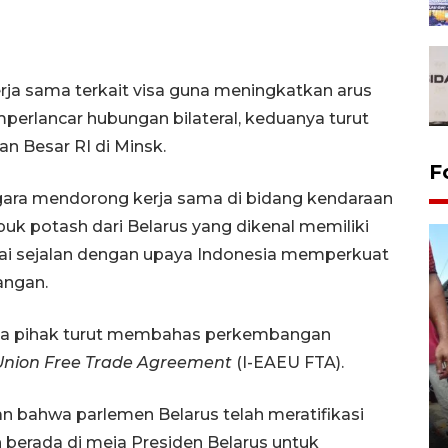
erja sama terkait visa guna meningkatkan arus
perlancar hubungan bilateral, keduanya turut
 Besar RI di Minsk.
F
negara mendorong kerja sama di bidang kendaraan
puk potash dari Belarus yang dikenal memiliki
lai sejalan dengan upaya Indonesia memperkuat
angan.
ua pihak turut membahas perkembangan
Union Free Trade Agreement
(I-EAEU FTA).
Tarawih di Malaysia
bahwa parlemen Belarus telah meratifikasi
19 February 2026 19:47 WIB
n berada di meja Presiden Belarus untuk