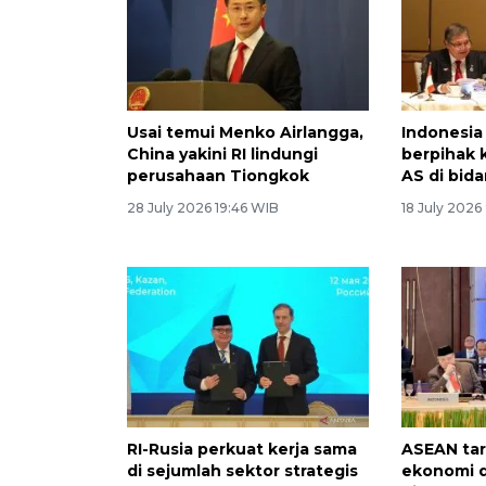
Usai temui Menko Airlangga,
Indonesia
China yakini RI lindungi
berpihak 
perusahaan Tiongkok
AS di bida
28 July 2026 19:46 WIB
18 July 2026
RI-Rusia perkuat kerja sama
ASEAN tar
di sejumlah sektor strategis
ekonomi d