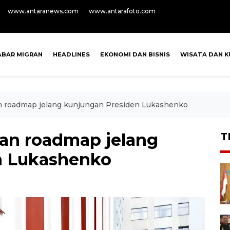
www.antaranews.com
www.antarafoto.com
ABAR MIGRAN
HEADLINES
EKONOMI DAN BISNIS
WISATA DAN K
n roadmap jelang kunjungan Presiden Lukashenko
an roadmap jelang
T
n Lukashenko