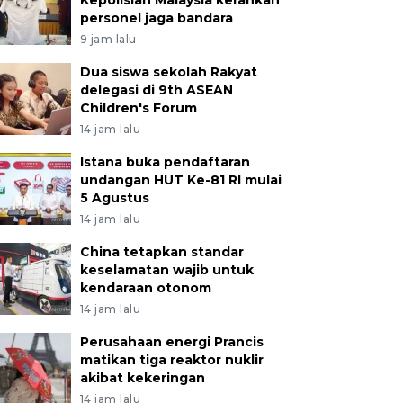
Kepolisian Malaysia kerahkan
personel jaga bandara
9 jam lalu
Dua siswa sekolah Rakyat
delegasi di 9th ASEAN
Children's Forum
14 jam lalu
Istana buka pendaftaran
undangan HUT Ke-81 RI mulai
5 Agustus
14 jam lalu
China tetapkan standar
keselamatan wajib untuk
kendaraan otonom
14 jam lalu
Perusahaan energi Prancis
matikan tiga reaktor nuklir
akibat kekeringan
14 jam lalu