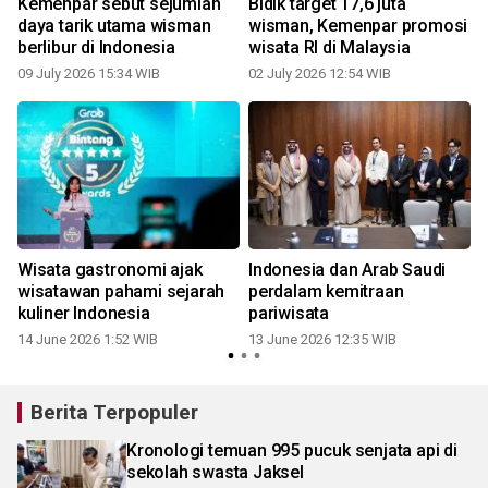
Kemenpar sebut sejumlah
Bidik target 17,6 juta
daya tarik utama wisman
wisman, Kemenpar promosi
berlibur di Indonesia
wisata RI di Malaysia
09 July 2026 15:34 WIB
02 July 2026 12:54 WIB
2
Wisata gastronomi ajak
Indonesia dan Arab Saudi
r
wisatawan pahami sejarah
perdalam kemitraan
kuliner Indonesia
pariwisata
8
14 June 2026 1:52 WIB
13 June 2026 12:35 WIB
Berita Terpopuler
Kronologi temuan 995 pucuk senjata api di
sekolah swasta Jaksel