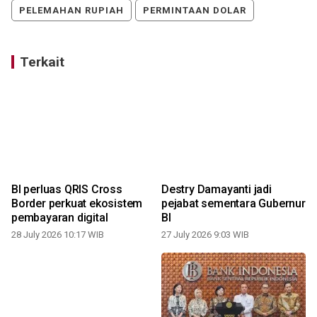
PELEMAHAN RUPIAH
PERMINTAAN DOLAR
Terkait
BI perluas QRIS Cross
Destry Damayanti jadi
Border perkuat ekosistem
pejabat sementara Gubernur
pembayaran digital
BI
1
28 July 2026 10:17 WIB
27 July 2026 9:03 WIB