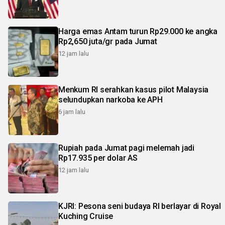
Harga emas Antam turun Rp29.000 ke angka
Rp2,650 juta/gr pada Jumat
12 jam lalu
Menkum RI serahkan kasus pilot Malaysia
selundupkan narkoba ke APH
6 jam lalu
Rupiah pada Jumat pagi melemah jadi
Rp17.935 per dolar AS
12 jam lalu
KJRI: Pesona seni budaya RI berlayar di Royal
Kuching Cruise