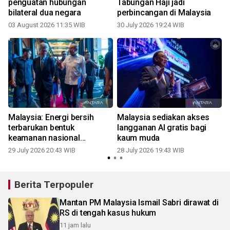
g
penguatan hubungan
Tabungan Haji jadi
bilateral dua negara
perbincangan di Malaysia
03 August 2026 11:35 WIB
30 July 2026 19:24 WIB
2
Malaysia: Energi bersih
Malaysia sediakan akses
terbarukan bentuk
langganan AI gratis bagi
keamanan nasional
kaum muda
mendasar
29 July 2026 20:43 WIB
28 July 2026 19:43 WIB
2
Berita Terpopuler
Mantan PM Malaysia Ismail Sabri dirawat di
RS di tengah kasus hukum
11 jam lalu