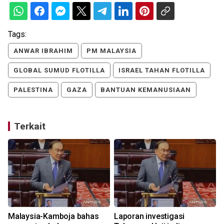
Tags:
ANWAR IBRAHIM
PM MALAYSIA
GLOBAL SUMUD FLOTILLA
ISRAEL TAHAN FLOTILLA
PALESTINA
GAZA
BANTUAN KEMANUSIAAN
Terkait
Malaysia-Kamboja bahas
Laporan investigasi