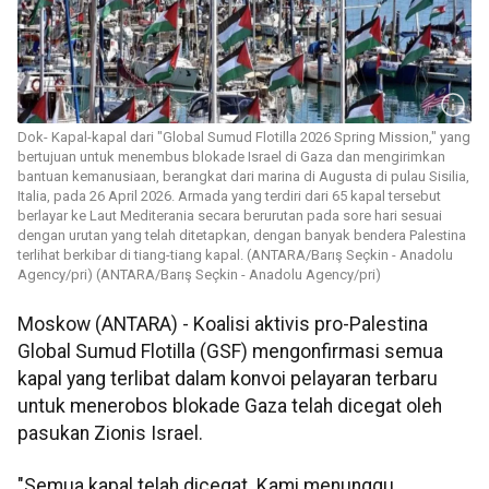
Dok- Kapal-kapal dari "Global Sumud Flotilla 2026 Spring Mission," yang
bertujuan untuk menembus blokade Israel di Gaza dan mengirimkan
bantuan kemanusiaan, berangkat dari marina di Augusta di pulau Sisilia,
Italia, pada 26 April 2026. Armada yang terdiri dari 65 kapal tersebut
berlayar ke Laut Mediterania secara berurutan pada sore hari sesuai
dengan urutan yang telah ditetapkan, dengan banyak bendera Palestina
terlihat berkibar di tiang-tiang kapal. (ANTARA/Barış Seçkin - Anadolu
Agency/pri) (ANTARA/Barış Seçkin - Anadolu Agency/pri)
Moskow (ANTARA) - Koalisi aktivis pro-Palestina
Global Sumud Flotilla (GSF) mengonfirmasi semua
kapal yang terlibat dalam konvoi pelayaran terbaru
untuk menerobos blokade Gaza telah dicegat oleh
pasukan Zionis Israel.
"Semua kapal telah dicegat. Kami menunggu