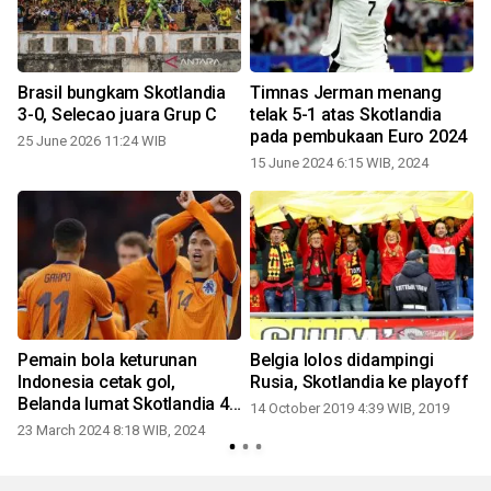
Brasil bungkam Skotlandia
Timnas Jerman menang
3-0, Selecao juara Grup C
telak 5-1 atas Skotlandia
pada pembukaan Euro 2024
25 June 2026 11:24 WIB
15 June 2024 6:15 WIB, 2024
2
Pemain bola keturunan
Belgia lolos didampingi
Indonesia cetak gol,
Rusia, Skotlandia ke playoff
Belanda lumat Skotlandia 4-
14 October 2019 4:39 WIB, 2019
2
0
23 March 2024 8:18 WIB, 2024