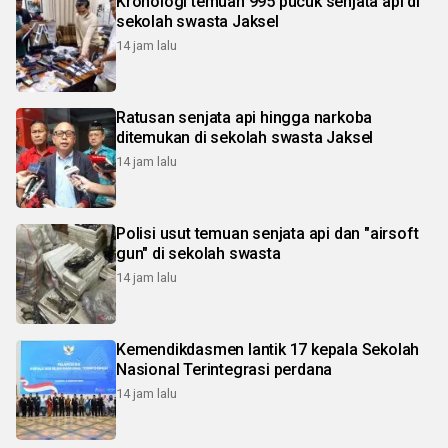
Kronologi temuan 995 pucuk senjata api di
sekolah swasta Jaksel
14 jam lalu
Ratusan senjata api hingga narkoba
ditemukan di sekolah swasta Jaksel
14 jam lalu
Polisi usut temuan senjata api dan "airsoft
gun" di sekolah swasta
14 jam lalu
Kemendikdasmen lantik 17 kepala Sekolah
Nasional Terintegrasi perdana
14 jam lalu