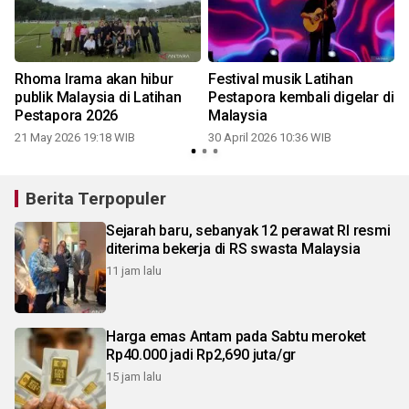
I
Rhoma Irama akan hibur
Festival musik Latihan
publik Malaysia di Latihan
Pestapora kembali digelar di
Pestapora 2026
Malaysia
21 May 2026 19:18 WIB
30 April 2026 10:36 WIB
Berita Terpopuler
Sejarah baru, sebanyak 12 perawat RI resmi
diterima bekerja di RS swasta Malaysia
11 jam lalu
Harga emas Antam pada Sabtu meroket
Rp40.000 jadi Rp2,690 juta/gr
15 jam lalu