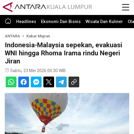
Headlines
Ekonomi Dan Bisnis
Wisata Dan Kuliner
Ol
ANTARA
Kabar Migran
Indonesia-Malaysia sepekan, evakuasi
WNI hingga Rhoma Irama rindu Negeri
Jiran
Sabtu, 23 Mei 2026 00:30 WIB