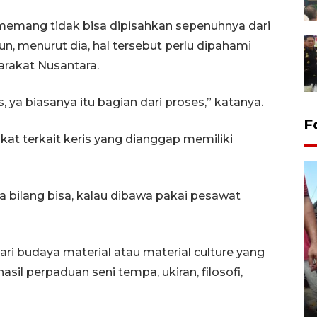
is memang tidak bisa dipisahkan sepenuhnya dari
, menurut dia, hal tersebut perlu dipahami
arakat Nusantara.
 ya biasanya itu bagian dari proses,” katanya.
F
t terkait keris yang dianggap memiliki
ya bilang bisa, kalau dibawa pakai pesawat
ari budaya material atau material culture yang
hasil perpaduan seni tempa, ukiran, filosofi,
Tarawih di Malaysia
19 February 2026 19:47 WIB