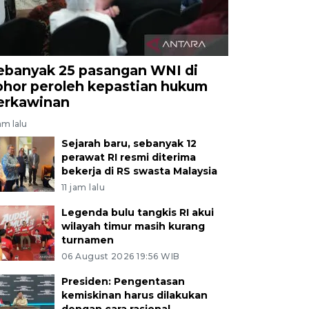
ebanyak 25 pasangan WNI di
ohor peroleh kepastian hukum
erkawinan
jam lalu
Sejarah baru, sebanyak 12
perawat RI resmi diterima
bekerja di RS swasta Malaysia
11 jam lalu
Legenda bulu tangkis RI akui
wilayah timur masih kurang
turnamen
06 August 2026 19:56 WIB
Presiden: Pengentasan
kemiskinan harus dilakukan
dengan cara rasional