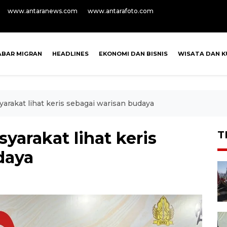
www.antaranews.com
www.antarafoto.com
ABAR MIGRAN
HEADLINES
EKONOMI DAN BISNIS
WISATA DAN K
rakat lihat keris sebagai warisan budaya
arakat lihat keris
T
daya