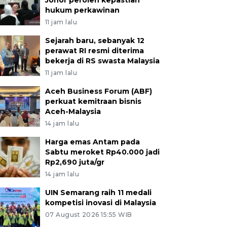
Johor peroleh kepastian
hukum perkawinan
11 jam lalu
Sejarah baru, sebanyak 12
perawat RI resmi diterima
bekerja di RS swasta Malaysia
11 jam lalu
Aceh Business Forum (ABF)
perkuat kemitraan bisnis
Aceh-Malaysia
14 jam lalu
Harga emas Antam pada
Sabtu meroket Rp40.000 jadi
Rp2,690 juta/gr
14 jam lalu
UIN Semarang raih 11 medali
kompetisi inovasi di Malaysia
07 August 2026 15:55 WIB