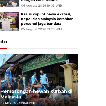
06 August 2026 19:05 WIB
Kasus kopilot bawa ekstasi,
Kepolisian Malaysia kerahkan
personel jaga bandara
05 August 2026 21:23 WIB
oto
Pemotongan hewan kurban di
Konser Wa
Malaysia
Lumpur
27 May 2026 19:31 WIB
02 May 2026 1