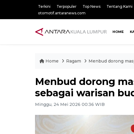
Terkini
Terpopuler
Top News
Tentang Kami
otomotif.antaranews.com
HOME
K
Home
Ragam
Menbud dorong masya
Menbud dorong masy
sebagai warisan bu
Minggu, 24 Mei 2026 00:36 WIB