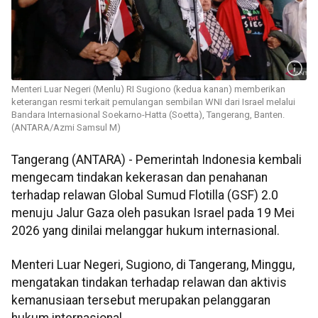
Menteri Luar Negeri (Menlu) RI Sugiono (kedua kanan) memberikan
keterangan resmi terkait pemulangan sembilan WNI dari Israel melalui
Bandara Internasional Soekarno-Hatta (Soetta), Tangerang, Banten.
(ANTARA/Azmi Samsul M)
Tangerang (ANTARA) - Pemerintah Indonesia kembali
mengecam tindakan kekerasan dan penahanan
terhadap relawan Global Sumud Flotilla (GSF) 2.0
menuju Jalur Gaza oleh pasukan Israel pada 19 Mei
2026 yang dinilai melanggar hukum internasional.
Menteri Luar Negeri, Sugiono, di Tangerang, Minggu,
mengatakan tindakan terhadap relawan dan aktivis
kemanusiaan tersebut merupakan pelanggaran
hukum internasional.