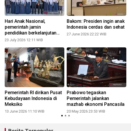
Hari Anak Nasional,
Bakom: Presiden ingin anak
pemerintah jamin
Indonesia cerdas dan sehat
pendidikan berkelanjutan
27 June 2026 22:22 WIB
bagi anak PMI
23 July 2026 12:11 WIB
Pemerintah RI dirikan Pusat
Prabowo tegaskan
Kebudayaan Indonesia di
Pemerintah jalankan
Meksiko
mazhab ekonomi Pancasila
13 June 2026 11:10 WIB
20 May 2026 23:53 WIB
Berita Terpopuler