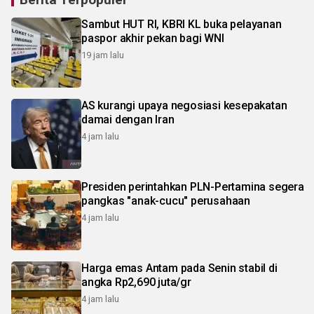
Sambut HUT RI, KBRI KL buka pelayanan
paspor akhir pekan bagi WNI
19 jam lalu
AS kurangi upaya negosiasi kesepakatan
damai dengan Iran
4 jam lalu
Presiden perintahkan PLN-Pertamina segera
pangkas "anak-cucu" perusahaan
4 jam lalu
Harga emas Antam pada Senin stabil di
angka Rp2,690 juta/gr
4 jam lalu