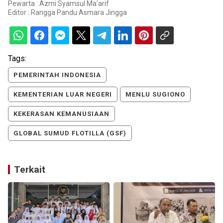
Pewarta : Azmi Syamsul Ma'arif
Editor :
Rangga Pandu Asmara Jingga
Tags:
PEMERINTAH INDONESIA
KEMENTERIAN LUAR NEGERI
MENLU SUGIONO
KEKERASAN KEMANUSIAAN
GLOBAL SUMUD FLOTILLA (GSF)
Terkait