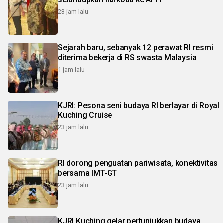
23 jam lalu
Sejarah baru, sebanyak 12 perawat RI resmi
diterima bekerja di RS swasta Malaysia
1 jam lalu
KJRI: Pesona seni budaya RI berlayar di Royal
Kuching Cruise
23 jam lalu
RI dorong penguatan pariwisata, konektivitas
bersama IMT-GT
23 jam lalu
KJRI Kuching gelar pertunjukkan budaya