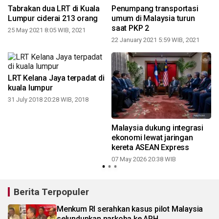
t
Tabrakan dua LRT di Kuala
Penumpang transportasi
Lumpur ciderai 213 orang
umum di Malaysia turun
saat PKP 2
25 May 2021 8:05 WIB, 2021
22 January 2021 5:59 WIB, 2021
LRT Kelana Jaya terpadat di
kuala lumpur
31 July 2018 20:28 WIB, 2018
Malaysia dukung integrasi
ekonomi lewat jaringan
kereta ASEAN Express
07 May 2026 20:38 WIB
Berita Terpopuler
Menkum RI serahkan kasus pilot Malaysia
selundupkan narkoba ke APH