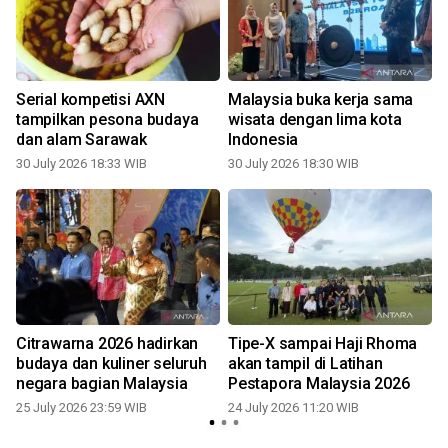
Serial kompetisi AXN
Malaysia buka kerja sama
tampilkan pesona budaya
wisata dengan lima kota
dan alam Sarawak
Indonesia
30 July 2026 18:33 WIB
30 July 2026 18:30 WIB
1
Citrawarna 2026 hadirkan
Tipe-X sampai Haji Rhoma
budaya dan kuliner seluruh
akan tampil di Latihan
negara bagian Malaysia
Pestapora Malaysia 2026
25 July 2026 23:59 WIB
24 July 2026 11:20 WIB
1