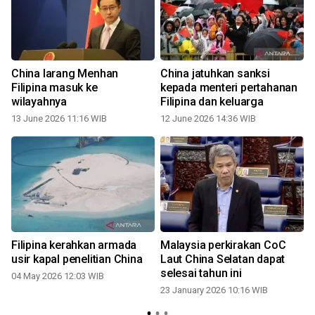
China larang Menhan
China jatuhkan sanksi
Filipina masuk ke
kepada menteri pertahanan
wilayahnya
Filipina dan keluarga
13 June 2026 11:16 WIB
12 June 2026 14:36 WIB
Filipina kerahkan armada
Malaysia perkirakan CoC
a
usir kapal penelitian China
Laut China Selatan dapat
selesai tahun ini
04 May 2026 12:03 WIB
23 January 2026 10:16 WIB