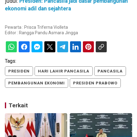
judul:
Presiden: Pancasila jadi dasar pembangunan
ekonomi adil dan sejahtera
Pewarta : Prisca Triferna Violleta
Editor :
Rangga Pandu Asmara Jingga
Tags:
PRESIDEN
HARI LAHIR PANCASILA
PANCASILA
PEMBANGUNAN EKONOMI
PRESIDEN PRABOWO
Terkait