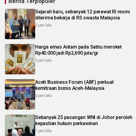
Berita Terpopuler
Sejarah baru, sebanyak 12 perawat RI resmi
diterima bekerja di RS swasta Malaysia
2 jam lalu
Harga emas Antam pada Sabtu meroket
Rp40.000 jadi Rp2,690 juta/gr
5 jam lalu
Aceh Business Forum (ABF) perkuat
kemitraan bisnis Aceh-Malaysia
5 jam lalu
Sebanyak 25 pasangan WNI di Johor peroleh
kepastian hukum perkawinan
1 jam lalu