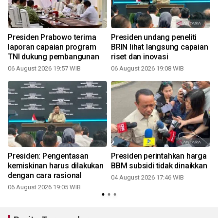
Presiden Prabowo terima
Presiden undang peneliti
n
laporan capaian program
BRIN lihat langsung capaian
TNI dukung pembangunan
riset dan inovasi
06 August 2026 19:57 WIB
06 August 2026 19:08 WIB
n
Presiden: Pengentasan
Presiden perintahkan harga
l
kemiskinan harus dilakukan
BBM subsidi tidak dinaikkan
dengan cara rasional
04 August 2026 17:46 WIB
06 August 2026 19:05 WIB