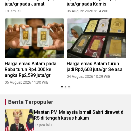
juta/gr pada Jumat
juta/gr pada Kamis
18 jam lalu
06 August 2026 9:14 WIB
Harga emas Antam pada
Harga emas Antam turun
Rabu turun Rp4.000 ke
jadi Rp2,603 juta/gr Selasa
angka Rp2,599 juta/gr
04 August 2026 10:29 WIB
05 August 2026 11:30 WIB
3
Berita Terpopuler
Mantan PM Malaysia Ismail Sabri dirawat di
RS di tengah kasus hukum
17 jam lalu