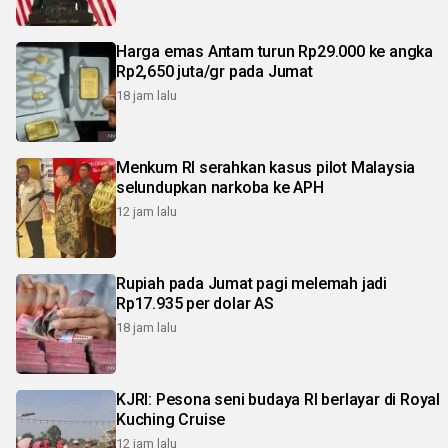
Harga emas Antam turun Rp29.000 ke angka
Rp2,650 juta/gr pada Jumat
18 jam lalu
Menkum RI serahkan kasus pilot Malaysia
selundupkan narkoba ke APH
12 jam lalu
Rupiah pada Jumat pagi melemah jadi
Rp17.935 per dolar AS
18 jam lalu
KJRI: Pesona seni budaya RI berlayar di Royal
Kuching Cruise
12 jam lalu