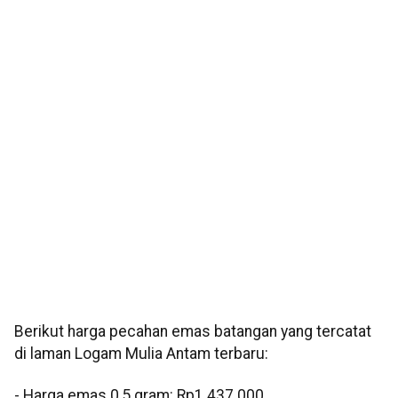
Berikut harga pecahan emas batangan yang tercatat
di laman Logam Mulia Antam terbaru:
‎‎- Harga emas 0,5 gram: Rp1.437.000