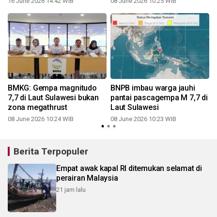
16 June 2026 14:42 WIB
08 June 2026 10:25 WIB
BMKG: Gempa magnitudo
BNPB imbau warga jauhi
7,7 di Laut Sulawesi bukan
pantai pascagempa M 7,7 di
zona megathrust
Laut Sulawesi
1
08 June 2026 10:24 WIB
08 June 2026 10:23 WIB
Berita Terpopuler
Empat awak kapal RI ditemukan selamat di
perairan Malaysia
21 jam lalu