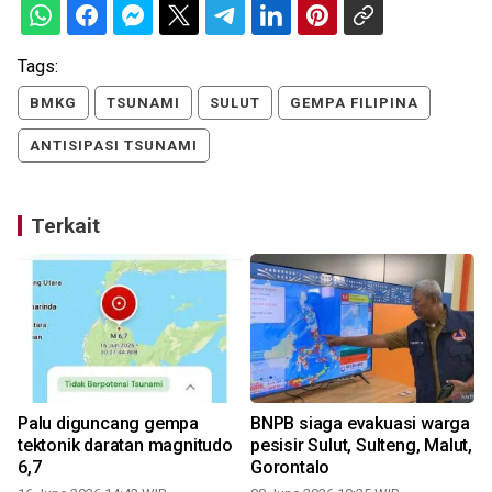
Tags:
BMKG
TSUNAMI
SULUT
GEMPA FILIPINA
ANTISIPASI TSUNAMI
Terkait
Palu diguncang gempa
BNPB siaga evakuasi warga
tektonik daratan magnitudo
pesisir Sulut, Sulteng, Malut,
6,7
Gorontalo