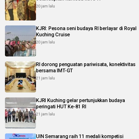
20 jam lalu
KJRI: Pesona seni budaya RI berlayar di Royal
Kuching Cruise
20 jam lalu
RI dorong penguatan pariwisata, konektivitas
bersama IMT-GT
21 jam lalu
KJRI Kuching gelar pertunjukkan budaya
peringati HUT Ke-81 RI
21 jam lalu
UIN Semarang raih 11 medali kompetisi