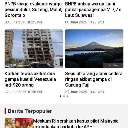
BNPB siaga evakuasi warga
BNPB imbau warga jauhi
pesisir Sulut, Sulteng, Malut,
pantai pascagempa M 7,7 di
Gorontalo
Laut Sulawesi
08 June 2026 10:25 WIB
08 June 2026 10:23 WIB
Korban tewas akibat dua
Sepuluh orang alami cedera
gempa kuat di Venezuela
ringan akibat gempa di
jadi 920 orang
Gunung Fuji
27 June 2026 10:58 WIB
27 June 2026 10:41 WIB
Berita Terpopuler
Menkum RI serahkan kasus pilot Malaysia
selundupkan narkoba ke APH