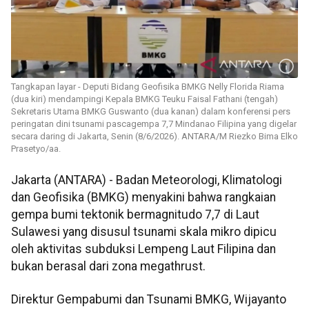
Tangkapan layar - Deputi Bidang Geofisika BMKG Nelly Florida Riama
(dua kiri) mendampingi Kepala BMKG Teuku Faisal Fathani (tengah)
Sekretaris Utama BMKG Guswanto (dua kanan) dalam konferensi pers
peringatan dini tsunami pascagempa 7,7 Mindanao Filipina yang digelar
secara daring di Jakarta, Senin (8/6/2026). ANTARA/M Riezko Bima Elko
Prasetyo/aa.
Jakarta (ANTARA) - Badan Meteorologi, Klimatologi
dan Geofisika (BMKG) menyakini bahwa rangkaian
gempa bumi tektonik bermagnitudo 7,7 di Laut
Sulawesi yang disusul tsunami skala mikro dipicu
oleh aktivitas subduksi Lempeng Laut Filipina dan
bukan berasal dari zona megathrust.
Direktur Gempabumi dan Tsunami BMKG, Wijayanto