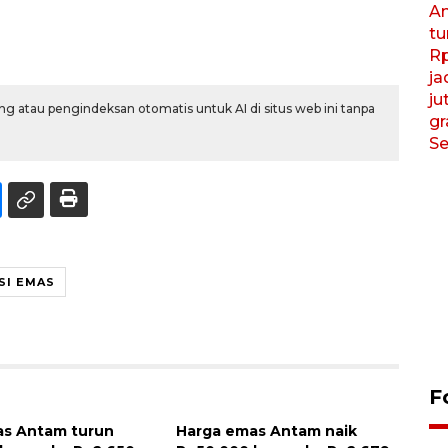
g atau pengindeksan otomatis untuk AI di situs web ini tanpa
SI EMAS
F
Tarawih di Malaysia
as Antam turun
Harga emas Antam naik
19 February 2026 19:47 WIB