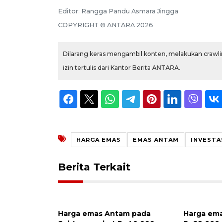
Editor:
Rangga Pandu Asmara Jingga
COPYRIGHT ©
ANTARA
2026
Dilarang keras mengambil konten, melakukan crawlin
izin tertulis dari Kantor Berita ANTARA.
HARGA EMAS
EMAS ANTAM
INVESTA
Berita Terkait
Harga emas Antam pada
Harga em