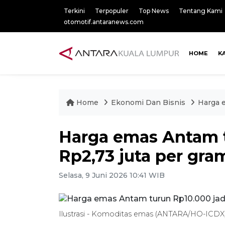
Terkini
Terpopuler
Top News
Tentang Kami
otomotif.antaranews.com
HOME
K
Home
Ekonomi Dan Bisnis
Harga e
Harga emas Antam t
Rp2,73 juta per gra
Selasa, 9 Juni 2026 10:41 WIB
Ilustrasi - Komoditas emas (ANTARA/HO-ICDX