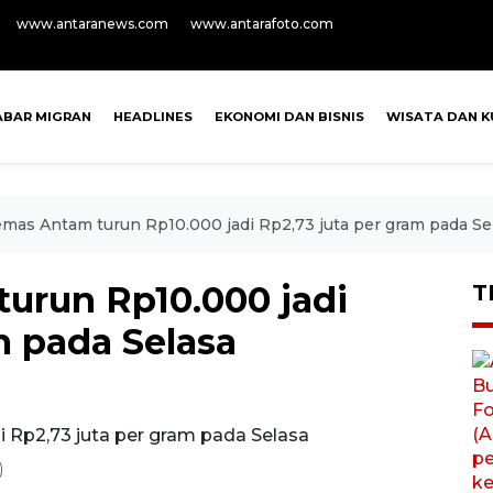
www.antaranews.com
www.antarafoto.com
ABAR MIGRAN
HEADLINES
EKONOMI DAN BISNIS
WISATA DAN K
mas Antam turun Rp10.000 jadi Rp2,73 juta per gram pada Se
urun Rp10.000 jadi
T
m pada Selasa
)