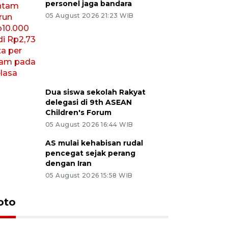
personel jaga bandara
05 August 2026 21:23 WIB
Dua siswa sekolah Rakyat
delegasi di 9th ASEAN
Children's Forum
05 August 2026 16:44 WIB
AS mulai kehabisan rudal
pencegat sejak perang
dengan Iran
05 August 2026 15:58 WIB
Pemotongan hewan kurban di
Konser Wa
oto
Malaysia
Lumpur
27 May 2026 19:31 WIB
02 May 2026 1