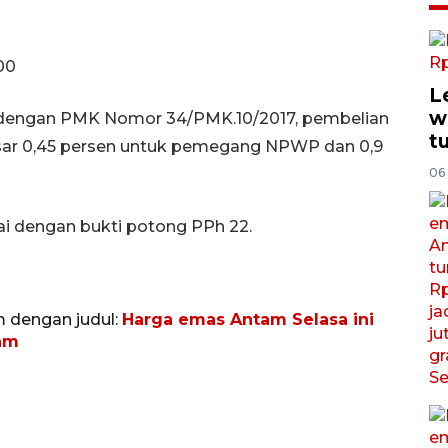
0
00
L
w
ai dengan PMK Nomor 34/PMK.10/2017, pembelian
t
ar 0,45 persen untuk pemegang NPWP dan 0,9
06
i dengan bukti potong PPh 22.
m dengan judul:
Harga emas Antam Selasa ini
ram