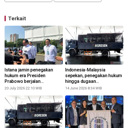
Terkait
Istana jamin penegakan
Indonesia-Malaysia
hukum era Presiden
sepekan, penegakan hukum
Prabowo berjalan
hingga dugaan
profesional
penganiayaan ART
20 July 2026 22:10 WIB
14 June 2026 8:34 WIB