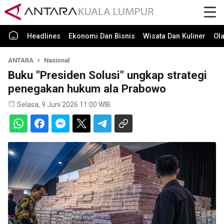
Headlines
Ekonomi Dan Bisnis
Wisata Dan Kuliner
Ol
ANTARA
Nasional
Buku "Presiden Solusi" ungkap strategi
penegakan hukum ala Prabowo
Selasa, 9 Juni 2026 11:00 WIB