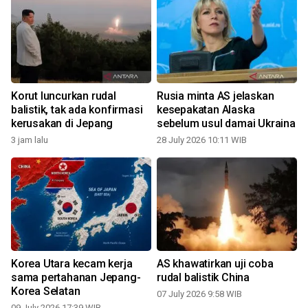
7
Korut luncurkan rudal
Rusia minta AS jelaskan
balistik, tak ada konfirmasi
kesepakatan Alaska
kerusakan di Jepang
sebelum usul damai Ukraina
3 jam lalu
28 July 2026 10:11 WIB
0
Korea Utara kecam kerja
AS khawatirkan uji coba
2
sama pertahanan Jepang-
rudal balistik China
Korea Selatan
07 July 2026 9:58 WIB
09 July 2026 17:39 WIB