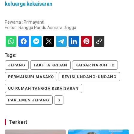
keluarga kekaisaran
Pewarta : Primayanti
Editor :
Rangga Pandu Asmara Jingga
Tags:
JEPANG
TAKHTA KRISAN
KAISAR NARUHITO
PERMAISURI MASAKO
REVISI UNDANG-UNDANG
UU RUMAH TANGGA KEKAISARAN
PARLEMEN JEPANG
S
Terkait