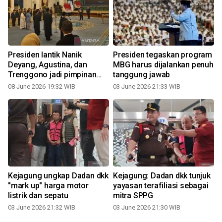
Presiden lantik Nanik
Presiden tegaskan program
Deyang, Agustina, dan
MBG harus dijalankan penuh
Trenggono jadi pimpinan
tanggung jawab
BGN
08 June 2026 19:32 WIB
03 June 2026 21:33 WIB
Kejagung ungkap Dadan dkk
Kejagung: Dadan dkk tunjuk
"mark up" harga motor
yayasan terafiliasi sebagai
listrik dan sepatu
mitra SPPG
03 June 2026 21:32 WIB
03 June 2026 21:30 WIB