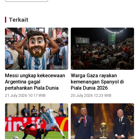
Terkait
Messi ungkap kekecewaan
Warga Gaza rayakan
Argentina gagal
kemenangan Spanyol di
pertahankan Piala Dunia
Piala Dunia 2026
21 July 2026 10:17 WIB
20 July 2026 12:23 WIB
1