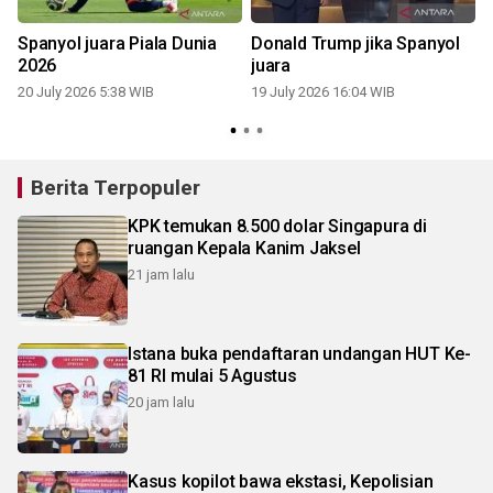
Spanyol juara Piala Dunia
Donald Trump jika Spanyol
2026
juara
20 July 2026 5:38 WIB
19 July 2026 16:04 WIB
1
Berita Terpopuler
KPK temukan 8.500 dolar Singapura di
ruangan Kepala Kanim Jaksel
21 jam lalu
Istana buka pendaftaran undangan HUT Ke-
81 RI mulai 5 Agustus
20 jam lalu
Kasus kopilot bawa ekstasi, Kepolisian